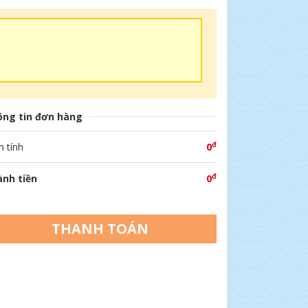
ng tin đơn hàng
đ
 tính
0
đ
nh tiền
0
THANH TOÁN