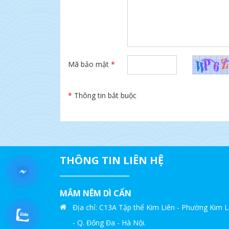
Mã bảo mật
*
*
Thông tin bắt buộc
THÔNG TIN LIÊN HỆ
MẮM NÊM DÌ CẨN
Địa chỉ: C13A Tập thể Kim Liên - Phường Kim L
- Q. Đống Đa - Hà Nội.