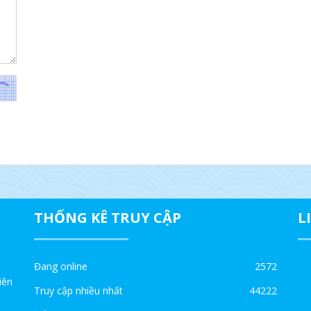
THỐNG KÊ TRUY CẬP
L
Đang online
2572
iên
Truy cập nhiều nhất
44222