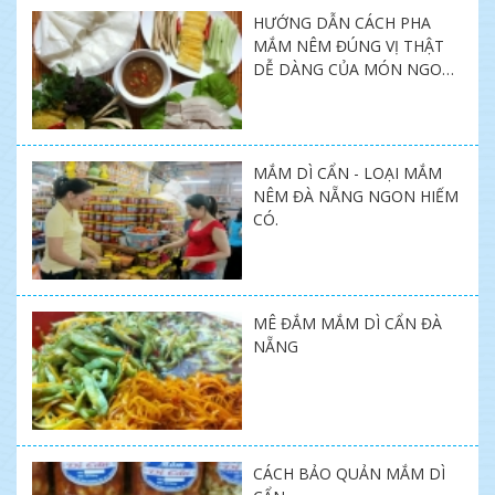
HƯỚNG DẪN CÁCH PHA
MẮM NÊM ĐÚNG VỊ THẬT
DỄ DÀNG CỦA MÓN NGON
MIỀN TRUNG SHOP.
MẮM DÌ CẨN - LOẠI MẮM
NÊM ĐÀ NẴNG NGON HIẾM
CÓ.
MÊ ĐẮM MẮM DÌ CẨN ĐÀ
NẴNG
CÁCH BẢO QUẢN MẮM DÌ