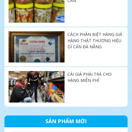
CẨN
CÁCH PHÂN BIỆT HÀNG GIẢ
HÀNG THẬT THƯƠNG HIỆU
DÌ CẨN ĐÀ NẴNG
CÁI GIÁ PHẢI TRẢ CHO
HÀNG MIỄN PHÍ
SẢN PHẨM MỚI