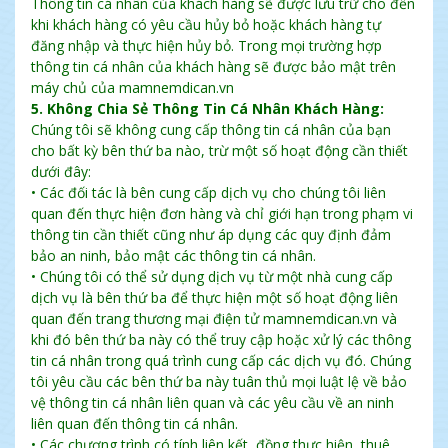
Thông tin cá nhân của khách hàng sẽ được lưu trữ cho đến
khi khách hàng có yêu cầu hủy bỏ hoặc khách hàng tự
đăng nhập và thực hiện hủy bỏ. Trong mọi trường hợp
thông tin cá nhân của khách hàng sẽ được bảo mật trên
máy chủ của mamnemdican.vn
5. Không Chia Sẻ Thông Tin Cá Nhân Khách Hàng:
Chúng tôi sẽ không cung cấp thông tin cá nhân của bạn
cho bất kỳ bên thứ ba nào, trừ một số hoạt động cần thiết
dưới đây:
• Các đối tác là bên cung cấp dịch vụ cho chúng tôi liên
quan đến thực hiện đơn hàng và chỉ giới hạn trong phạm vi
thông tin cần thiết cũng như áp dụng các quy định đảm
bảo an ninh, bảo mật các thông tin cá nhân.
• Chúng tôi có thể sử dụng dịch vụ từ một nhà cung cấp
dịch vụ là bên thứ ba để thực hiện một số hoạt động liên
quan đến trang thương mại điện tử mamnemdican.vn và
khi đó bên thứ ba này có thể truy cập hoặc xử lý các thông
tin cá nhân trong quá trình cung cấp các dịch vụ đó. Chúng
tôi yêu cầu các bên thứ ba này tuân thủ mọi luật lệ về bảo
vệ thông tin cá nhân liên quan và các yêu cầu về an ninh
liên quan đến thông tin cá nhân.
• Các chương trình có tính liên kết, đồng thực hiện, thuê