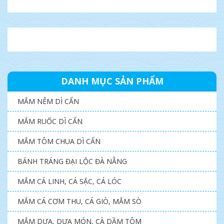
DANH MỤC SẢN PHẨM
MẮM NÊM DÌ CẨN
MẮM RUỐC DÌ CẨN
MẮM TÔM CHUA DÌ CẨN
BÁNH TRÁNG ĐẠI LỘC ĐÀ NẴNG
MẮM CÁ LINH, CÁ SẶC, CÁ LÓC
MẮM CÁ CƠM THU, CÁ GIÒ, MẮM SÒ
MẮM DƯA, DƯA MÓN, CÀ DẦM TÔM