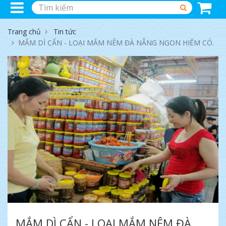
Trang chủ
Tin tức
MẮM DÌ CẨN - LOẠI MẮM NÊM ĐÀ NẴNG NGON HIẾM CÓ.
MẮM DÌ CẨN - LOẠI MẮM NÊM ĐÀ