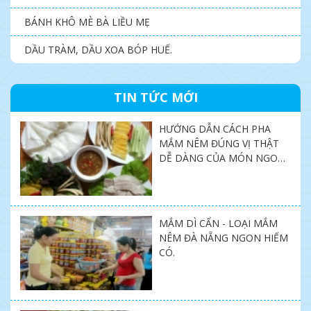
BÁNH KHÔ MÈ BÀ LIỀU MẸ
DẦU TRÀM, DẦU XOA BÓP HUẾ.
TIN TỨC MỚI
HƯỚNG DẪN CÁCH PHA
MẮM NÊM ĐÚNG VỊ THẬT
DỄ DÀNG CỦA MÓN NGON
MIỀN TRUNG SHOP.
MẮM DÌ CẨN - LOẠI MẮM
NÊM ĐÀ NẴNG NGON HIẾM
CÓ.