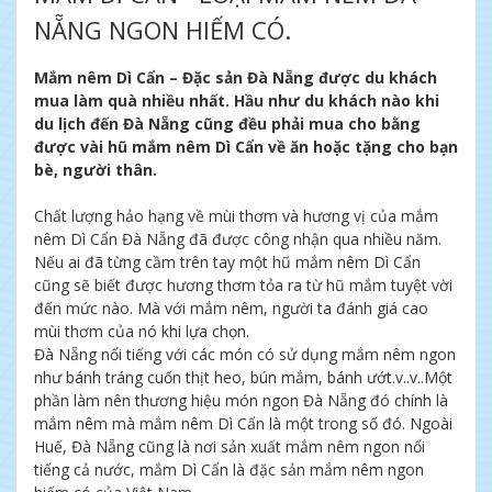
NẴNG NGON HIẾM CÓ.
Mắm nêm Dì Cẩn – Đặc sản Đà Nẵng được du khách
mua làm quà nhiều nhất. Hầu như du khách nào khi
du lịch đến Đà Nẵng cũng đều phải mua cho bằng
được vài hũ mắm nêm Dì Cẩn về ăn hoặc tặng cho bạn
bè, người thân.
Chất lượng hảo hạng về mùi thơm và hương vị của mắm
nêm Dì Cẩn Đà Nẵng đã được công nhận qua nhiều năm.
Nếu ai đã từng cầm trên tay một hũ mắm nêm Dì Cẩn
cũng sẽ biết được hương thơm tỏa ra từ hũ mắm tuyệt vời
đến mức nào. Mà với mắm nêm, người ta đánh giá cao
mùi thơm của nó khi lựa chọn.
Đà Nẵng nổi tiếng với các món có sử dụng mắm nêm ngon
như bánh tráng cuốn thịt heo, bún mắm, bánh ướt.v..v..Một
phần làm nên thương hiệu món ngon Đà Nẵng đó chính là
mắm nêm mà mắm nêm Dì Cẩn là một trong số đó. Ngoài
Huế, Đà Nẵng cũng là nơi sản xuất mắm nêm ngon nổi
tiếng cả nước, mắm Dì Cẩn là đặc sản mắm nêm ngon