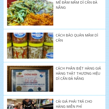
MÊ ĐẮM MẮM DÌ CẨN ĐÀ
NẴNG
CÁCH BẢO QUẢN MẮM DÌ
CẨN
CÁCH PHÂN BIỆT HÀNG GIẢ
HÀNG THẬT THƯƠNG HIỆU
DÌ CẨN ĐÀ NẴNG
CÁI GIÁ PHẢI TRẢ CHO
HÀNG MIỄN PHÍ