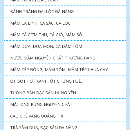
BÁNH TRÁNG ĐẠI LỘC ĐÀ NẴNG
MẮM CÁ LINH, CÁ SẶC, CÁ LÓC
MẮM CÁ CƠM THU, CÁ GIÒ, MẮM SÒ
MẮM DƯA, DƯA MÓN, CÀ DẦM TÔM
NƯỚC MẮM NGUYÊN CHẤT THƯỢNG HẠNG
MẮM TÉP ĐỒNG, MẮM TÔM, MẮM TÉP CHUA CAY
ỚT BỘT - ỚT XANH, ỚT CHƯNG HUẾ.
TƯƠNG BẦN ĐẶC SẢN HƯNG YÊN
MẬT ONG RỪNG NGUYÊN CHẤT
CAO CHÈ VẰNG QUẢNG TRỊ
TRÀ SÂM DỨA, ĐẶC SẢN ĐÀ NẴNG