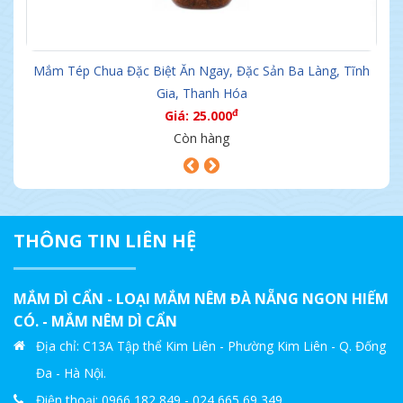
, Tĩnh
Mắm Nêm Đặc Biệt Dì Cẩn
đ
Giá: 40.000
Còn hàng
THÔNG TIN LIÊN HỆ
MẮM DÌ CẨN - LOẠI MẮM NÊM ĐÀ NẴNG NGON HIẾM
CÓ. - MẮM NÊM DÌ CẨN
Địa chỉ: C13A Tập thể Kim Liên - Phường Kim Liên - Q. Đống
Đa - Hà Nội.
Điện thoại: 0966 182 849 - 024 665 69 349