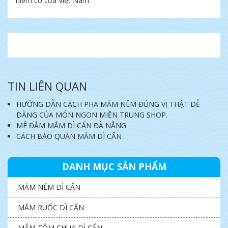
hiếm có của Việt Nam.
TIN LIÊN QUAN
HƯỚNG DẪN CÁCH PHA MẮM NÊM ĐÚNG VỊ THẬT DỄ
DÀNG CỦA MÓN NGON MIỀN TRUNG SHOP.
MÊ ĐẮM MẮM DÌ CẨN ĐÀ NẴNG
CÁCH BẢO QUẢN MẮM DÌ CẨN
DANH MỤC SẢN PHẨM
MẮM NÊM DÌ CẨN
MẮM RUỐC DÌ CẨN
MẮM TÔM CHUA DÌ CẨN