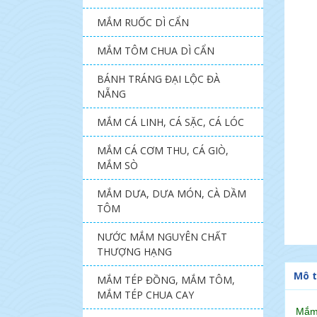
MẮM RUỐC DÌ CẨN
MẮM TÔM CHUA DÌ CẨN
BÁNH TRÁNG ĐẠI LỘC ĐÀ
NẴNG
MẮM CÁ LINH, CÁ SẶC, CÁ LÓC
MẮM CÁ CƠM THU, CÁ GIÒ,
MẮM SÒ
MẮM DƯA, DƯA MÓN, CÀ DẦM
TÔM
NƯỚC MẮM NGUYÊN CHẤT
THƯỢNG HẠNG
Mô t
MẮM TÉP ĐỒNG, MẮM TÔM,
MẮM TÉP CHUA CAY
Mắm 