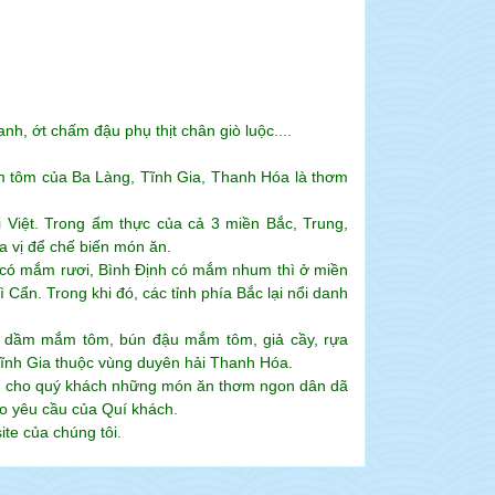
h, ớt chấm đậu phụ thịt chân giò luộc....
m tôm của Ba Làng, Tĩnh Gia, Thanh Hóa là thơm
i Việt. Trong ẩm thực của cả 3 miền Bắc, Trung,
 vị để chế biến món ăn.
h có mắm rươi, Bình Định có mắm nhum thì ở miền
ẩn. Trong khi đó, các tỉnh phía Bắc lại nổi danh
o dầm mắm tôm, bún đậu mắm tôm, giả cầy, rựa
Tĩnh Gia thuộc vùng duyên hải Thanh Hóa.
n cho quý khách những món ăn thơm ngon dân dã
o yêu cầu của Quí khách.
te của chúng tôi.