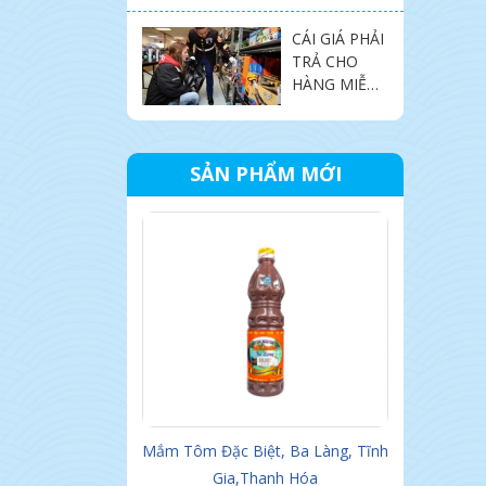
THƯƠNG
CÁI GIÁ PHẢI
HIỆU DÌ CẨN
TRẢ CHO
ĐÀ NẴNG
HÀNG MIỄN
PHÍ
SẢN PHẨM MỚI
am
Mắm Tôm Đặc Biệt, Ba Làng, Tĩnh
Mắm Tép Chua 
Gia,Thanh Hóa
Đặc Sản Ba Làn