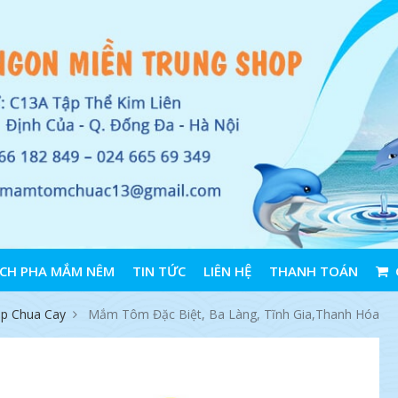
CH PHA MẮM NÊM
TIN TỨC
LIÊN HỆ
THANH TOÁN
p Chua Cay
Mắm Tôm Đặc Biệt, Ba Làng, Tĩnh Gia,Thanh Hóa