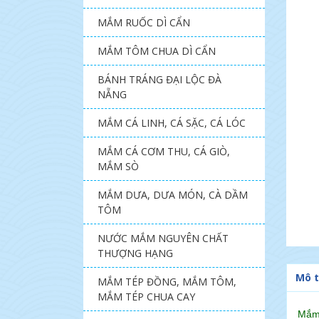
MẮM RUỐC DÌ CẨN
MẮM TÔM CHUA DÌ CẨN
BÁNH TRÁNG ĐẠI LỘC ĐÀ
NẴNG
MẮM CÁ LINH, CÁ SẶC, CÁ LÓC
MẮM CÁ CƠM THU, CÁ GIÒ,
MẮM SÒ
MẮM DƯA, DƯA MÓN, CÀ DẦM
TÔM
NƯỚC MẮM NGUYÊN CHẤT
THƯỢNG HẠNG
Mô t
MẮM TÉP ĐỒNG, MẮM TÔM,
MẮM TÉP CHUA CAY
Mắm 