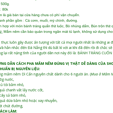
: 500g.
á: 80k
ên là giá bán tại cửa hàng chưa có phí vận chuyển.
ành phần gồm : Cá cơm, muối, mỳ chính, đường.
h hợp với món bánh tráng quấn thịt luộc, Bò nhúng dấm, Bún trộn thịt 
ý:
Mắm nêm cần bảo quản trong ngăn mát tủ lạnh, không sử dụng cho 
 thực luôn gây được ấn tượng với tất cả mọi người nhất là những ai 
Và hẳn nhắc đến Đà Nẵng thì dù bất kì với ai khi đã đến rồi đi chắc
g lại rất nặng tình của người dân nơi này đó là: BÁNH TRÁNG 
NG DẪN CÁCH PHA MẮM NÊM ĐÚNG VỊ THẬT DỄ DÀNG CỦA SHO
 CHUẨN BỊ NGUYÊN LIỆU:
0g mắm nêm Dì Cẩn nguyên chất dành cho 6 người ăn. (
Mua ở Mắm Nê
0g nước,
củ tỏi bằm nhỏ,
quả chanh vắt lấy nước cốt,
cây sả băm nhỏ,
quả dứa bằm nhỏ hoặc xay nhuyễn,
t chút đường,
 CÁCH LÀM: