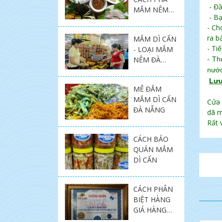
- Đầ
MẮM NÊM
- Bạ
ĐÚNG VỊ
- Ch
THẬT DỄ
ra b
MẮM DÌ CẨN
DÀNG CỦA
- Ti
- LOẠI MẮM
MÓN NGON
NÊM ĐÀ
- Th
MIỀN
NẴNG NGON
nướ
TRUNG
HIẾM CÓ.
Lưu
SHOP.
MÊ ĐẮM
MẮM DÌ CẨN
Cửa 
ĐÀ NẴNG
dã m
Rất 
CÁCH BẢO
QUẢN MẮM
DÌ CẨN
CÁCH PHÂN
BIỆT HÀNG
GIẢ HÀNG
THẬT