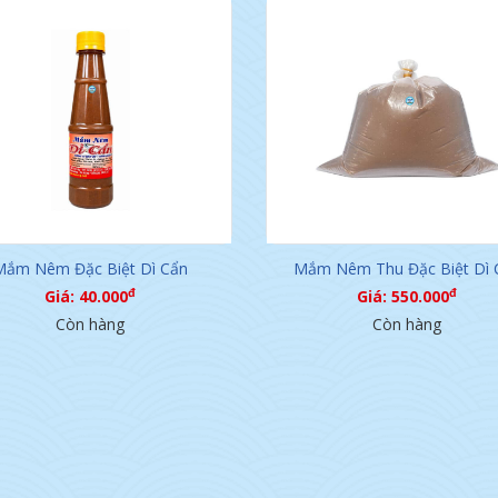
Mắm Nêm Đặc Biệt Dì Cẩn
Mắm Nêm Thu Đặc Biệt Dì 
đ
đ
Giá: 40.000
Giá: 550.000
Còn hàng
Còn hàng
Nêm Đặc Biệt Dì Cẩn
Trà Sâm Dứa - Đặc Sản Nổi Tiếng
đ
Giá: 40.000
Của Đà Nẵng.