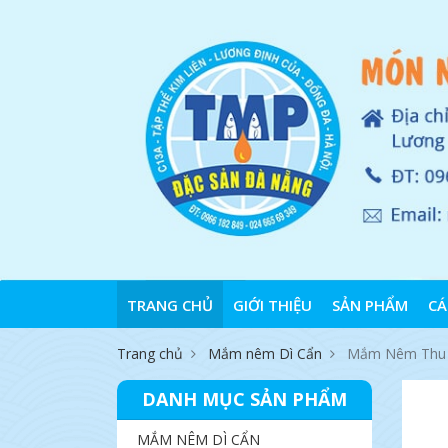
TRANG CHỦ
GIỚI THIỆU
SẢN PHẨM
CÁ
Trang chủ
Mắm nêm Dì Cẩn
Mắm Nêm Thu Đ
DANH MỤC SẢN PHẨM
MẮM NÊM DÌ CẨN