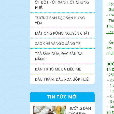
ỚT BỘT - ỚT XANH, ỚT CHƯNG
- Lọ
HUẾ.
- Gi
- Tr
TƯƠNG BẦN ĐẶC SẢN HƯNG
- Th
YÊN
Thíc
Lưu 
MẬT ONG RỪNG NGUYÊN CHẤT
- Ẩm
CAO CHÈ VẰNG QUẢNG TRỊ
ấm. 
nhưn
TRÀ SÂM DỨA, ĐẶC SẢN ĐÀ
NẴNG
HƯỚ
BÁNH KHÔ MÈ BÀ LIỀU MẸ
1.)
- 25
DẦU TRÀM, DẦU XOA BÓP HUẾ.
- 25
- 1 
- 1 
TIN TỨC MỚI
- ½ 
- ¼ 
- Mộ
HƯỚNG DẪN
2.)
CÁCH PHA