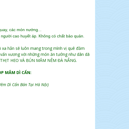
quay, các món nướng...
người cao huyết áp. Không có chất bảo quản.
đi xa hẳn sẽ luôn mang trong mình vị quê đầm
 sẽ vấn vương với những món ăn tưởng như dân dã
CUỐN THỊT HEO VÀ BÚN MẮM NÊM ĐÀ NẴNG.
P MẮM DÌ CẨN:
m Dì Cẩn Bán Tại Hà Nội)