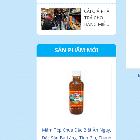
THƯƠNG
CÁI GIÁ PHẢI
HIỆU DÌ CẨN
TRẢ CHO
ĐÀ NẴNG
HÀNG MIỄN
PHÍ
SẢN PHẨM MỚI
 Ba Làng, Tĩnh
Mắm Tép Chua Đặc Biệt Ăn Ngay,
Mắm 
h Hóa
Đặc Sản Ba Làng, Tĩnh Gia, Thanh