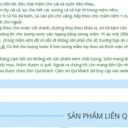
u tiên lắc đều chai mắm cho cái và nước đều nhau,
n lấy cái rá, lọc cho hết các xương cá và hạt ớt trong mắm nêm,
o ½ số tỏi đã băm, sả vào phi cho vàng, tiếp theo cho mắm nêm + 
át cho nguội.
ếp theo cho nước cốt chanh, đường thùy theo khẩu vị, số tỏi băm còn lạ
ường thì cho lượng nước vào ngang bằng lượng mắm. Ví dụ một 25
(trong mắm nêm đã có sẵn ớt không cần phải cho ớt, trường hợp ăn c
c.
 ý:
Có thể cho lượng nước ít hơn lượng mắm tùy theo sở thích mặn nh
hàng cam kết nói không với sản phẩm kém chất lượng, luôn mang 
ộc mạc, thấm đượm vị quê. Ngoài ra chúng tôi còn mang đến tận nh
vui được chào đón Quí khách. Cám ơn Quí khách đã truy cập vào webs
SẢN PHẨM LIÊN 