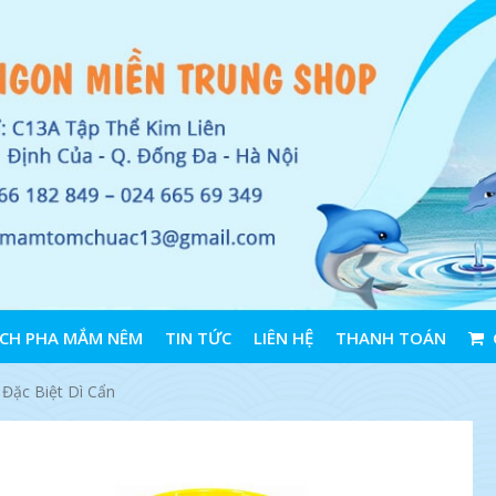
CH PHA MẮM NÊM
TIN TỨC
LIÊN HỆ
THANH TOÁN
ặc Biệt Dì Cẩn