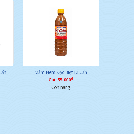
Cẩn
Mắm Nêm Đặc Biệt Dì Cẩn
đ
Giá: 55.000
Còn hàng
Đu Đủ Dầm Mắm Nêm Đặc Biệt
Ót Xanh Quảng Nam
đ
Dì Cẩn
Giá: 250.000