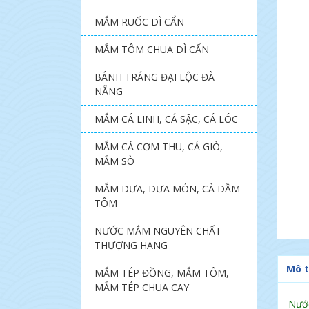
MẮM RUỐC DÌ CẨN
MẮM TÔM CHUA DÌ CẨN
BÁNH TRÁNG ĐẠI LỘC ĐÀ
NẴNG
MẮM CÁ LINH, CÁ SẶC, CÁ LÓC
MẮM CÁ CƠM THU, CÁ GIÒ,
MẮM SÒ
MẮM DƯA, DƯA MÓN, CÀ DẦM
TÔM
NƯỚC MẮM NGUYÊN CHẤT
THƯỢNG HẠNG
Mô t
MẮM TÉP ĐỒNG, MẮM TÔM,
MẮM TÉP CHUA CAY
Nước