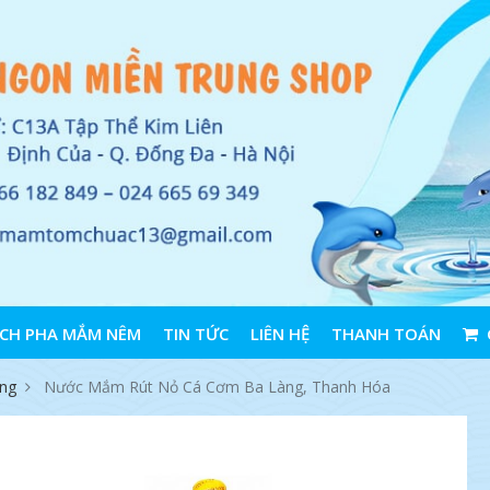
CH PHA MẮM NÊM
TIN TỨC
LIÊN HỆ
THANH TOÁN
ng
Nước Mắm Rút Nỏ Cá Cơm Ba Làng, Thanh Hóa