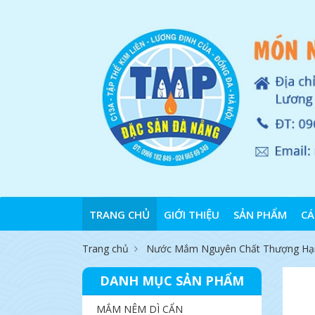
TRANG CHỦ
GIỚI THIỆU
SẢN PHẨM
CÁ
Trang chủ
Nước Mắm Nguyên Chất Thượng Hạ
DANH MỤC SẢN PHẨM
MẮM NÊM DÌ CẨN