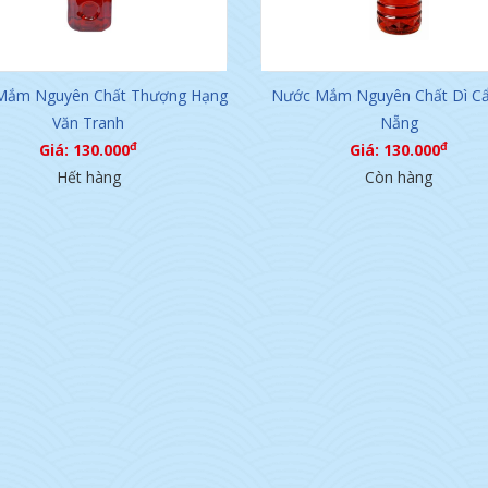
Mắm Nguyên Chất Thượng Hạng
Nước Mắm Nguyên Chất Dì Cẩ
Văn Tranh
Nẵng
đ
đ
Giá: 130.000
Giá: 130.000
Hết hàng
Còn hàng
Nêm Đặc Biệt Dì Cẩn
Trà Sâm Dứa - Đặc Sản Nổi Tiếng
đ
Giá: 40.000
Của Đà Nẵng.