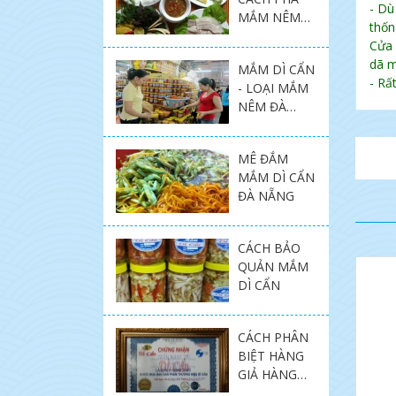
- Dù
MẮM NÊM
thốn
ĐÚNG VỊ
Cửa 
THẬT DỄ
dã m
MẮM DÌ CẨN
DÀNG CỦA
- Rấ
- LOẠI MẮM
MÓN NGON
NÊM ĐÀ
MIỀN
NẴNG NGON
TRUNG
HIẾM CÓ.
SHOP.
MÊ ĐẮM
MẮM DÌ CẨN
ĐÀ NẴNG
CÁCH BẢO
QUẢN MẮM
DÌ CẨN
CÁCH PHÂN
BIỆT HÀNG
GIẢ HÀNG
THẬT