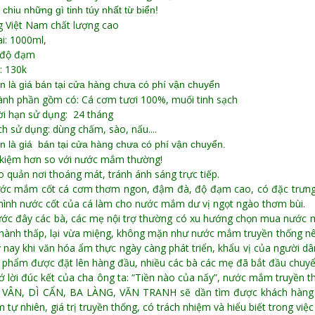
 chiu những gì tinh túy nhất từ biển!
 Việt Nam chất lượng cao
ai: 1000ml,
 độ đạm
á: 130k
ên là giá
bán tại cửa hàng chưa có phí vận chuyển
ành phần gồm có: Cá cơm tươi 100%, muối tinh sạch
ời hạn sử dụng: 24 tháng
ch sử dụng: dùng chấm, sào, nấu....
ên là giá
bán tại cửa hàng chưa có phí vận chuyển.
 kiệm hơn so với nước mắm thường!
o quản nơi thoáng mát, tránh ánh sáng trực tiếp.
ớc mắm cốt cá cơm thơm ngon, đậm đà, độ đạm cao, có đặc trưng ri
mình nước cốt của cá làm cho nước mắm dư vị ngọt ngào thơm bùi.
ước đây các bà, các mẹ nội trợ thường có xu hướng chọn mua nướ
thành thấp, lại vừa miệng, không mặn như nước mắm truyền thống n
 nay khi văn hóa ẩm thực ngày càng phát triển, khẩu vị của người dân
 phẩm được đặt lên hàng đầu, nhiều các bà các mẹ đã bắt đầu chuy
ớ lời đúc kết của cha ông ta: “Tiền nào của nấy”, nước mắm truyền t
VÂN, DÌ CẨN, BA LÀNG, VĂN TRANH sẽ dần tìm được khách hàng củ
 tự nhiên, giá trị truyền thống, có trách nhiệm và hiểu biết trong việ