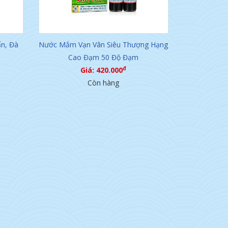
n, Đà
Nước Mắm Vạn Vân Siêu Thượng Hạng
Cao Đạm 50 Độ Đạm
đ
Giá: 420.000
Còn hàng
Đu Đủ Dầm Mắm Nêm Đặc Biệt
Ót Xanh Quảng Nam
đ
Dì Cẩn
Giá: 250.000