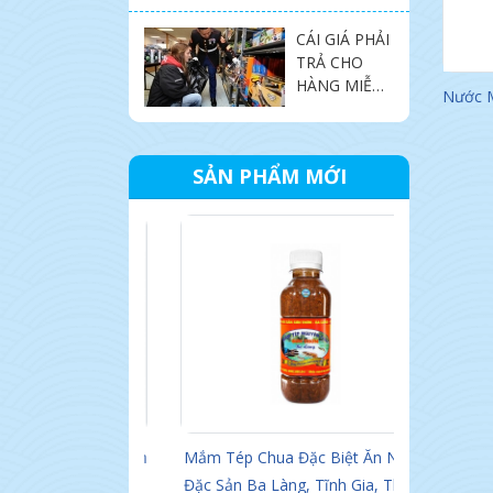
THƯƠNG
CÁI GIÁ PHẢI
HIỆU DÌ CẨN
TRẢ CHO
ĐÀ NẴNG
HÀNG MIỄN
Nước 
PHÍ
SẢN PHẨM MỚI
 Ba Làng, Tĩnh
Mắm Tép Chua Đặc Biệt Ăn Ngay,
Mắm 
h Hóa
Đặc Sản Ba Làng, Tĩnh Gia, Thanh