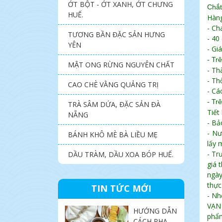
ỚT BỘT - ỚT XANH, ỚT CHƯNG
Chắt
HUẾ.
Hàng
- Ch
TƯƠNG BẦN ĐẶC SẢN HƯNG
- 40
YÊN
- Gi
- Tr
MẬT ONG RỪNG NGUYÊN CHẤT
- Th
- Th
CAO CHÈ VẰNG QUẢNG TRỊ
- Cá
- Tr
TRÀ SÂM DỨA, ĐẶC SẢN ĐÀ
Tiết
NẴNG
- Bả
- Nư
BÁNH KHÔ MÈ BÀ LIỀU MẸ
lấy 
- Tr
DẦU TRÀM, DẦU XOA BÓP HUẾ.
giá 
ngày
thực
TIN TỨC MỚI
- Nh
VẠN 
HƯỚNG DẪN
phẩm
CÁCH PHA