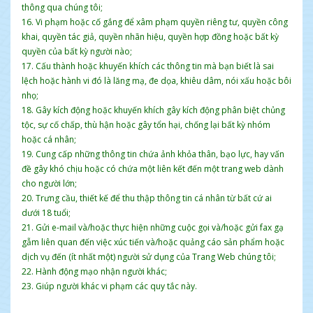
thông qua chúng tôi;
16. Vi phạm hoặc cố gắng để xâm phạm quyền riêng tư, quyền công
khai, quyền tác giả, quyền nhãn hiệu, quyền hợp đồng hoặc bất kỳ
quyền của bất kỳ người nào;
17. Cấu thành hoặc khuyến khích các thông tin mà bạn biết là sai
lệch hoặc hành vi đó là lăng mạ, đe dọa, khiêu dâm, nói xấu hoặc bôi
nhọ;
18. Gây kích động hoặc khuyến khích gây kích động phân biệt chủng
tộc, sự cố chấp, thù hận hoặc gây tổn hại, chống lại bất kỳ nhóm
hoặc cá nhân;
19. Cung cấp những thông tin chứa ảnh khỏa thân, bạo lực, hay vấn
đề gây khó chịu hoặc có chứa một liên kết đến một trang web dành
cho người lớn;
20. Trưng cầu, thiết kế để thu thập thông tin cá nhân từ bất cứ ai
dưới 18 tuổi;
21. Gửi e-mail và/hoặc thực hiện những cuộc gọi và/hoặc gửi fax gạ
gẫm liên quan đến việc xúc tiến và/hoặc quảng cáo sản phẩm hoặc
dịch vụ đến (ít nhất một) người sử dụng của Trang Web chúng tôi;
22. Hành động mạo nhận người khác;
23. Giúp người khác vi phạm các quy tắc này.