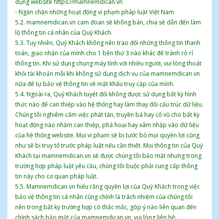
dụng website https://mamnemdican.vn
- Ngăn chặn những hoạt động vi phạm pháp luật Việt Nam
5.2. mamnemdican.vn cam đoan sẽ không bán, chia sẻ dẫn đến làm
lộ thông tin cá nhân của Quý Khách.
5.3. Tuy nhiên, Quý Khách không nên trao đổi những thông tin thanh
toán, giao nhận của mình cho 1 bên thứ 3 nào khác để tránh rò rỉ
thông tin. Khi sử dụng chung máy tính với nhiều người, vui lòng thoát
khỏi tài khoản mỗi khi không sử dụng dịch vụ của mamnemdican.vn
nữa để tự bảo vệ thông tin về mật khẩu truy cập của mình.
5.4. Ngoài ra, Quý Khách tuyệt đối không được sử dụng bất kỳ hình
thức nào để can thiệp vào hệ thống hay làm thay đổi cấu trúc dữ liệu.
Chúng tôi nghiêm cấm việc phát tán, truyền bá hay cổ vũ cho bất kỳ
hoạt động nào nhằm can thiệp, phá hoại hay xâm nhập vào dữ liệu
của hệ thống website. Mọi vi phạm sẽ bị tước bỏ mọi quyền lợi cũng
như sẽ bị truy tố trước pháp luật nếu cần thiết. Mọi thông tin của Quý
Khách tại mamnemdican.vn sẽ được chúng tôi bảo mật nhưng trong
trường hợp pháp luật yêu cầu, chúng tôi buộc phải cung cấp thông
tin này cho cơ quan pháp luật.
5.5. Mamnemdican.vn hiểu rằng quyền lợi của Quý Khách trong việc
bảo vệ thông tin cá nhân cũng chính là trách nhiệm của chúng tôi
nên trong bất kỳ trường hợp có thắc mắc, góp ý nào liên quan đến
chính sách bảo mật của mamnemdican.vn, vui lòng liên hệ: