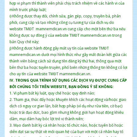
hợp vi phạm thì thành viên phải chịu trách nhiệm về các hành vi của
mình trước pháp luật;
i) Không được thay đổi, chỉnh sửa, gán gép, copy, truyền bá, phân
phối, cung cấp và tạo những công cụ tương tự của dịch vụ do
website TMĐT mamnemdican.vn cung cấp cho một bên thứ ba nếu
không được sự đồng ý của website TMĐT mamnemdican.vn trong
bản Quy chế này;
j) Không được hành động gây mất uy tín của website TMĐT
mamnemdican.vn dưới mọi hình thức như gây mất đoàn kết giữa các
thành viên bằng cách sử dụng tên đăng ký thứ hai, thông qua một
bên thứ ba hoặc tuyên truyền, phổ biến những thông tin không có lợi
cho uy tín của website TMĐT mamnemdican.vn.
IV. TRONG QUA TRÌNH SỬ DỤNG CÁC DỊCH VỤ ĐƯỢC CUNG CẤP
BỞI CHÚNG TÔI TRÊN WEBSITE, BẠN ĐỒNG Ý SẼ KHÔNG:
1. Vi phạm bất kỳ luật, quy chế hoặc quy định nào;
2. Tham gia, thúc đẩy hoặc khuyến khích các hoạt động và/hoặc giao
dịch có nguy cơ gian lận, bất hợp pháp (ví dụ như rửa tiền, cờ bạc)
hoặc trái đạo đức, bao gồm nhưng không giới hạn hoạt động khiêu
dâm, mại dâm hay bóc lột trẻ vị thành niên;
3. Mạo danh bất kỳ cá nhân hoặc tổ chức nào, hoặc tuyên bố hoặc
diễn đạt sai sự thật về mối quan hệ của bạn với một cá nhân hay tổ