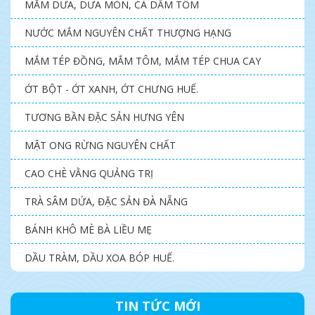
MẮM DƯA, DƯA MÓN, CÀ DẦM TÔM
NƯỚC MẮM NGUYÊN CHẤT THƯỢNG HẠNG
MẮM TÉP ĐỒNG, MẮM TÔM, MẮM TÉP CHUA CAY
ỚT BỘT - ỚT XANH, ỚT CHƯNG HUẾ.
TƯƠNG BẦN ĐẶC SẢN HƯNG YÊN
MẬT ONG RỪNG NGUYÊN CHẤT
CAO CHÈ VẰNG QUẢNG TRỊ
TRÀ SÂM DỨA, ĐẶC SẢN ĐÀ NẴNG
BÁNH KHÔ MÈ BÀ LIỀU MẸ
DẦU TRÀM, DẦU XOA BÓP HUẾ.
TIN TỨC MỚI