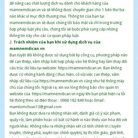
để nâng cao chất lượng dịch vụ dành cho khách hàng của
mamnemdican.vn và sẽ không được chuyển giao cho 1 bên thứ ba
nào khác vì mục đích thương mại. Thông tin của bạn tại
mamnemdican.vn sẽ được chúng tôi bảo mật và chỉ trong trường
hợp pháp luật yêu cầu, chúng tôi sẽ buộc phải cung cấp những
thông tin này cho các cơ quan pháp luật.
2.
Trách nhiệm của bạn khi sử dụng dịch vụ của
mamnemdican.vn
Bạn tuyệt đối không được sử dụng bất kỳ công cụ, phương pháp nào
để can thiệp, xâm nhập bất hợp pháp vào hệ thống hay làm thay đổi
cấu trúc dữ liệu tại website: https://mamnemdican.vn. Bạn không
được có những hành động ( thực hiện, cổ vũ) việc can thiệp, xâm
nhập dữ liệu của https://mamnemdican.vn cũng như hệ thống máy
chủ của chúng tôi. Ngoài ra, xin vui lòng thông báo cho quản trị
website của https://mamnemdican.vn ngay khi bạn phát hiện ra lỗi
hệ thống theo số điện thoại : 0966 182 849 hoặc Email :
mamtomchuac13@gmail.com
Bạn không được đưa ra những nhận xét, đánh giá có ý xúc phạm,
quấy rối, làm phiền hoặc có bất cứ hành vi nào thiếu văn hóa đối với
người khác. Không nêu ra những nhận xét có tính chính trị ( tuyên
truyền, chống phá, xuyên tạc chính quyền), kỳ thị tôn giáo, giới tính,