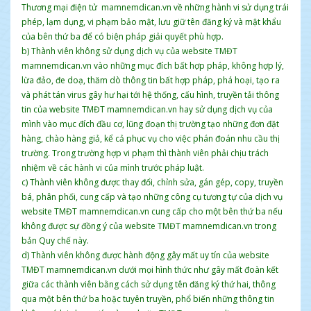
Thương mại điện tử mamnemdican.vn về những hành vi sử dụng trái
phép, lạm dụng, vi phạm bảo mật, lưu giữ tên đăng ký và mật khẩu
của bên thứ ba để có biện pháp giải quyết phù hợp.
b) Thành viên không sử dụng dịch vụ của website TMĐT
mamnemdican.vn vào những mục đích bất hợp pháp, không hợp lý,
lừa đảo, đe doạ, thăm dò thông tin bất hợp pháp, phá hoại, tạo ra
và phát tán virus gây hư hại tới hệ thống, cấu hình, truyền tải thông
tin của website TMĐT mamnemdican.vn hay sử dụng dịch vụ của
mình vào mục đích đầu cơ, lũng đoạn thị trường tạo những đơn đặt
hàng, chào hàng giả, kể cả phục vụ cho việc phán đoán nhu cầu thị
trường. Trong trường hợp vi phạm thì thành viên phải chịu trách
nhiệm về các hành vi của mình trước pháp luật.
c) Thành viên không được thay đổi, chỉnh sửa, gán gép, copy, truyền
bá, phân phối, cung cấp và tạo những công cụ tương tự của dịch vụ
website TMĐT mamnemdican.vn cung cấp cho một bên thứ ba nếu
không được sự đồng ý của website TMĐT mamnemdican.vn trong
bản Quy chế này.
d) Thành viên không được hành động gây mất uy tín của website
TMĐT mamnemdican.vn dưới mọi hình thức như gây mất đoàn kết
giữa các thành viên bằng cách sử dụng tên đăng ký thứ hai, thông
qua một bên thứ ba hoặc tuyên truyền, phổ biến những thông tin