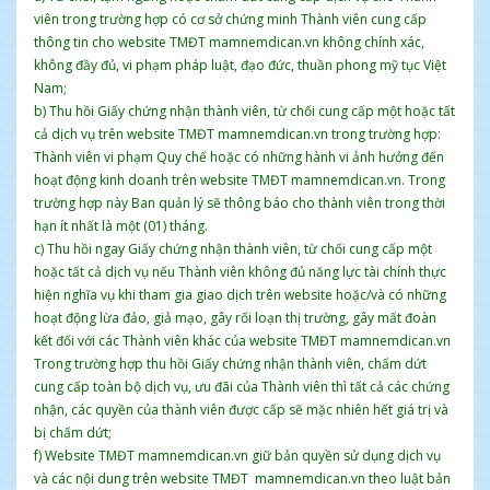
viên trong trường hợp có cơ sở chứng minh Thành viên cung cấp
thông tin cho website TMĐT mamnemdican.vn không chính xác,
không đầy đủ, vi phạm pháp luật, đạo đức, thuần phong mỹ tục Việt
Nam;
b) Thu hồi Giấy chứng nhận thành viên, từ chối cung cấp một hoặc tất
cả dịch vụ trên website TMĐT mamnemdican.vn trong trường hợp:
Thành viên vi phạm Quy chế hoặc có những hành vi ảnh hưởng đến
hoạt động kinh doanh trên website TMĐT mamnemdican.vn. Trong
trường hợp này Ban quản lý sẽ thông báo cho thành viên trong thời
hạn ít nhất là một (01) tháng.
c) Thu hồi ngay Giấy chứng nhận thành viên, từ chối cung cấp một
hoặc tất cả dịch vụ nếu Thành viên không đủ năng lực tài chính thực
hiện nghĩa vụ khi tham gia giao dịch trên website hoặc/và có những
hoạt động lừa đảo, giả mạo, gây rối loạn thị trường, gây mất đoàn
kết đối với các Thành viên khác của website TMĐT mamnemdican.vn
Trong trường hợp thu hồi Giấy chứng nhận thành viên, chấm dứt
cung cấp toàn bộ dịch vụ, ưu đãi của Thành viên thì tất cả các chứng
nhận, các quyền của thành viên được cấp sẽ mặc nhiên hết giá trị và
bị chấm dứt;
f) Website TMĐT mamnemdican.vn giữ bản quyền sử dụng dịch vụ
và các nội dung trên website TMĐT mamnemdican.vn theo luật bản