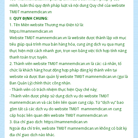
mình, tuân thủ quy định pháp luật và nội dung Quy chế của website
TMĐT mamnemdican.vn
II.
QUY ĐỊNH CHUNG:
1. Tên Miền website Thương mại Điện tử là:
https://mamnemdican.vn
Website TMĐT mamnemdican.vn là website được thành lập với mục
tiêu giúp quá trình mua bán hàng hóa, cung ứng dịch vụ qua mạng
thực hiện một cách nhanh gọn, trọn vẹn bằng việc tích hợp tính năng
thanh toán trực tuyến.
2. Thành viên website TMĐT mamnemdican.vn là các: cá nhân, tổ
chức là khách hàng hoạt động hợp pháp đăng ký thành viên tại
website và được Ban quản lý website TMĐT mamnemdican.vn (gọi là
Ban Quản Lý) chính thức công nhận.
- Thành viên có trách nhiệm thực hiện Quy chế này;
-Thành viên được phép sử dụng dịch vụ do website TMĐT
mamnemdican.vn và các bên liên quan cung cấp. Từ “dịch vụ” bao
gồm tất cả các dịch vụ do website TMĐT mamnemdican.vn cung
cấp hoặc liên quan đến website TMĐT mamnemdican.vn
3. Địa chỉ giao dịch: https://mamnemdican.vn
Ngoài địa chỉ trên, website TMĐT mamnemdican.vn không có bất kỳ
địa chỉ giao dịch nào khác.