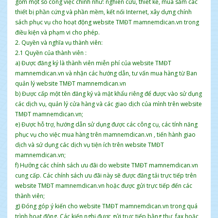
gồm một số công việc chính như: nghiên cứu, thiết kế, mua sắm các
thiết bị phần cứng và phần mềm, kết nối Internet, xây dựng chính
sách phục vụ cho hoạt động website TMĐT mamnemdican.vn trong
điều kiện và phạm vi cho phép.
2. Quyền và nghĩa vụ thành viên:
2.1 Quyền của thành viên :
a) Được đăng ký là thành viên miễn phí của website TMĐT
mamnemdican.vn và nhận các hướng dẫn, tư vấn mua hàng từ Ban
quản lý website TMĐT mamnemdican.vn
b) Được cấp một tên đăng ký và mật khẩu riêng để được vào sử dụng
các dịch vụ, quản lý cửa hàng và các giao dịch của mình trên website
TMĐT mamnemdican.vn;
e) Được hỗ trợ, hướng dẫn sử dụng được các công cụ, các tính năng
phục vụ cho việc mua hàng trên mamnemdican.vn , tiến hành giao
dịch và sử dụng các dịch vụ tiện ích trên website TMĐT
mamnemdican.vn;
f) Hưởng các chính sách ưu đãi do website TMĐT mamnemdican.vn
cung cấp. Các chính sách ưu đãi này sẽ được đăng tải trực tiếp trên
website TMĐT mamnemdican.vn hoặc được gửi trực tiếp đến các
thành viên;
g) Đóng góp ý kiến cho website TMĐT mamnemdican.vn trong quá
trình hoạt động. Các kiến nghị được gửi trực tiếp bằng thư, fax hoặc