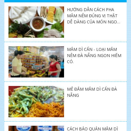
HƯỚNG DẪN CÁCH PHA
MẮM NÊM ĐÚNG VỊ THẬT
DỄ DÀNG CỦA MÓN NGON
MIỀN TRUNG SHOP.
MẮM DÌ CẨN - LOẠI MẮM
NÊM ĐÀ NẴNG NGON HIẾM
CÓ.
MÊ ĐẮM MẮM DÌ CẨN ĐÀ
NẴNG
CÁCH BẢO QUẢN MẮM DÌ