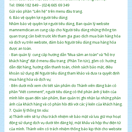
Tel: 0966 182 849 – (024) 665 69 349
Gửi vào phần "Liên hệ" trên menu đầu trang.
6. Bảo vệ quyền lợi người tiêu dùng:
Nhằm bảo vệ quyền lợi người tiêu dùng, Ban quản lý website
mamnemdican.vn cung cấp cho Người tiêu dùng những thông tin
quan trọng cần biết trước khi tham gia giao dịch mua bán hàng hóa
và dịch vụ trên website, đảm bảo Người tiêu dùng mua hàng hóa
được an toàn.
- Ban quản lý cung cấp hướng dẫn “Mua sắm an toàn” và “hỗ trợ
khách hàng” đặt ở menu đầu trang (Phần Tin tức), gồm có: hướng
dẫn đặt hàng, hướng dẫn thanh toán, chính sách bảo mật, điều
khoản sử dụng để Người tiêu dùng tham khảo và đưa ra quyết định
mua hàng hóa và dịch vụ;
- Bên dưới mỗi xem chi tiết sản phẩm do Thành viên đăng bán có
phần “Viết comment”, người tiêu dùng có thể phản ánh ý kiến của
mình liên quan đến sản phẩm, Ban quản trị ghi nhận lại những phản
ánh của khách hàng và có phản hồi đối với các ý kiến của khách hàng.
7. Quản lý thông tin xấu:
a) Thành viên sẽ tự chịu trách nhiệm về bảo mật và lưu giữ mọi hoạt
động sử dụng dịch vụ dưới tên đăng ký, mật khẩu và hộp thư điện tử
của mình. Thành viên có trách nhiệm thông báo kịp thời cho website