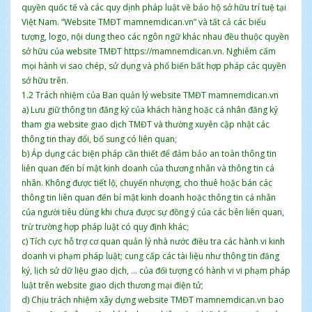
quyền quốc tế và các quy dịnh pháp luật về bảo hộ sở hữu trí tuệ tại
Việt Nam. “Website TMĐT mamnemdican.vn” và tất cả các biểu
tượng, logo, nội dung theo các ngôn ngữ khác nhau đều thuộc quyền
sở hữu của website TMĐT https://mamnemdican.vn. Nghiêm cấm
mọi hành vi sao chép, sử dụng và phổ biến bất hợp pháp các quyền
sở hữu trên.
1.2 Trách nhiệm của Ban quản lý website TMĐT mamnemdican.vn
a) Lưu giữ thông tin đăng ký của khách hàng hoặc cá nhân đăng ký
tham gia website giao dịch TMĐT và thường xuyên cập nhật các
thông tin thay đổi, bổ sung có liên quan;
b) Áp dụng các biện pháp cần thiết để đảm bảo an toàn thông tin
liên quan đến bí mật kinh doanh của thương nhân và thông tin cá
nhân. Không được tiết lộ, chuyển nhượng, cho thuê hoặc bán các
thông tin liên quan đến bí mật kinh doanh hoặc thông tin cá nhân
của người tiêu dùng khi chưa được sự đồng ý của các bên liên quan,
trừ trường hợp pháp luật có quy định khác;
c) Tích cực hỗ trợ cơ quan quản lý nhà nước điều tra các hành vi kinh
doanh vi phạm pháp luật; cung cấp các tài liệu như thông tin đăng
ký, lịch sử dữ liệu giao dịch, … của đối tượng có hành vi vi phạm pháp
luật trên website giao dịch thương mại điện tử;
d) Chịu trách nhiệm xây dựng website TMĐT mamnemdican.vn bao