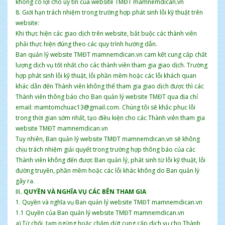
không có lợi cho uy tín của website TMĐT mamnemdican.vn
8. Giới hạn trách nhiệm trong trường hợp phát sinh lỗi kỹ thuật trên
website:
Khi thực hiện các giao dịch trên website, bắt buộc các thành viên
phải thực hiện đúng theo các quy trình hướng dẫn.
Ban quản lý website TMĐT mamnemdican.vn cam kết cung cấp chất
lượng dịch vụ tốt nhất cho các thành viên tham gia giao dịch. Trường
hợp phát sinh lỗi kỹ thuật, lỗi phần mềm hoặc các lỗi khách quan
khác dẫn đến Thành viên không thể tham gia giao dịch được thì các
Thành viên thông báo cho Ban quản lý website TMĐT qua địa chỉ
email: mamtomchuac13@gmail.com. Chúng tôi sẽ khắc phục lỗi
trong thời gian sớm nhất, tạo điều kiện cho các Thành viên tham gia
website TMĐT mamnemdican.vn
Tuy nhiên, Ban quản lý website TMĐT mamnemdican.vn sẽ không
chịu trách nhiệm giải quyết trong trường hợp thông báo của các
Thành viên không đến được Ban quản lý, phát sinh từ lỗi kỹ thuật, lỗi
đường truyền, phần mềm hoặc các lỗi khác không do Ban quản lý
gây ra.
III
. QUYỀN VÀ NGHĨA VỤ CÁC BÊN THAM GIA
1. Quyền và nghĩa vụ Ban quản lý website TMĐT mamnemdican.vn
1.1 Quyền của Ban quản lý website TMĐT mamnemdican.vn
a) Từ chối, tạm ngừng hoặc chấm dứt cung cấp dịch vụ cho Thành