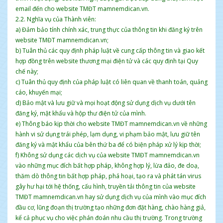
email đến cho website TMĐT mamnemdican.vn.
2.2. Nghĩa vụ của Thành viên:
a) Đảm bảo tính chính xác, trung thực của thông tin khi đăng ký trên
website TMĐT mamnemdican.vn;
b) Tuân thủ các quy định pháp luật về cung cấp thông tin và giao kết
hợp đồng trên website thương mại điện tử và các quy định tại Quy
chế này;
c) Tuân thủ quy định của pháp luật có liên quan về thanh toán, quảng
cáo, khuyến mại;
d) Bảo mật và lưu giữ và mọi hoạt động sử dụng dịch vụ dưới tên
đăng ký, mật khẩu và hộp thư điện tử của mình.
e) Thông báo kịp thời cho website TMĐT mamnemdican.vn về những
hành vi sử dụng trái phép, lạm dụng, vi phạm bảo mật, lưu giữ tên
đăng ký và mật khẩu của bên thứ ba để có biện pháp xử lý kịp thời;
f) Không sử dụng các dịch vụ của website TMĐT mamnemdican.vn
vào những mục đích bất hợp pháp, không hợp lý, lừa đảo, đe doạ,
thăm dò thông tin bất hợp pháp, phá hoại, tạo ra và phát tán virus
gây hư hại tới hệ thống, cấu hình, truyền tải thông tin của website
TMĐT mamnemdican.vn hay sử dụng dịch vụ của mình vào mục đích
đầu cơ, lũng đoạn thị trường tạo những đơn đặt hàng, chào hàng giả,
kể cả phục vụ cho việc phán đoán nhu cầu thị trường. Trong trường