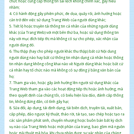
chức hoặc cung cấp thông tin sai lệch không chính xác, gây hiểu
nhầm;
4. Có hành động gây phiền phức, đe dọa, quấy rối, ảnh hưởng hoặc
cản trở đến việc sử dụng Trang Web của người dùng khác;
5. Tiết lộ hoặc truyền tải thông tin cá nhân của những người dùng
khác (của Trang Web) với một bên thứ ba, hoặc sử dụng thông tin
này với mục đích tiếp thị mà không có sự cho phép, xác nhận của
người dùng đó.
6. Thu thập (hay cho phép người khác thu thập) bất cứ Nội dung
người dùng nào hay bất cứ thông tin nhận dạng cá nhân hoặc thông
tin nhận dạng không công khai nào về Người dùng khác hoặc bất cứ
cá nhân hay tổ chức nào mà không có sự đồng ý bằng văn bản của
họ;
7. Tham gia vào, hoặc gây ảnh hưởng lên người sử dụng khác của
Trang Web tham gia vào các hoạt động tiếp thị hoặc ảnh hưởng, mà
theo quyết định của chúng tôi, có biểu hiện lừa đảo, đánh cắp thông
tin, không đứng đắn, cố tình gây hại;
8. Sửa đổi, áp dụng, tái định dạng, tái biên dịch, truyền tải, xuất bản,
cấp phép, đảo ngược kỹ thuật, tháo rời, tái tạo, sao chép hoặc tạo ra
các sản phẩm phát sinh, chuyển nhượng hoặc buôn bán bất kỳ dịch
vụ nào của Trang Web hoặc một phần của trang, bao gồm mã nguồn
hoặc giải thuật mã hóa, khi chưa nhận được sự xác nhận của chúng