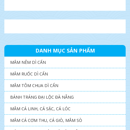
DANH MỤC SẢN PHẨM
MẮM NÊM DÌ CẨN
MẮM RUỐC DÌ CẨN
MẮM TÔM CHUA DÌ CẨN
BÁNH TRÁNG ĐẠI LỘC ĐÀ NẴNG
MẮM CÁ LINH, CÁ SẶC, CÁ LÓC
MẮM CÁ CƠM THU, CÁ GIÒ, MẮM SÒ