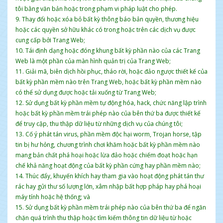
tôi bằng văn bản hoặc trong phạm vi pháp luật cho phép.
9. Thay đổi hoặc xóa bỏ bất kỳ thông báo bản quyền, thương hiệu
hoặc các quyền sở hữu khác có trong hoặc trên các dịch vụ được
cung cấp bởi Trang Web;
10. Tái định dạng hoặc đóng khung bất kỳ phần nào của các Trang
Web là một phần của màn hình quản trị của Trang Web;
11. Giải mã, biên dịch hồi phục, tháo rời, hoặc đảo ngược thiết kế của
bất kỳ phần mềm nào trên Trang Web, hoặc bất kỳ phần mềm nào
có thể sử dụng được hoặc tải xuống từ Trang Web;
12. Sử dụng bất kỳ phần mềm tự động hóa, hack, chức năng lập trình
hoặc bất kỳ phần mềm trái phép nào của bên thứ ba được thiết kế
để truy cập, thu thập dữ liệu từ những dịch vụ của chúng tôi;
13. Cố ý phát tán virus, phần mềm độc hại worm, Trojan horse, tập
tin bị hư hỏng, chương trình chơi khăm hoặc bất kỳ phần mềm nào
mang bản chất phá hoại hoặc lừa đảo hoặc chiếm đoạt hoặc hạn
chế khả năng hoạt động của bất kỳ phần cứng hay phần mềm nào;
14. Thúc đẩy, khuyến khích hay tham gia vào hoạt động phát tán thư
rác hay gửi thư số lượng lớn, xâm nhập bất hợp pháp hay phá hoại
máy tính hoặc hệ thống; và
15. Sử dụng bất kỳ phần mềm trái phép nào của bên thứ ba để ngăn
chặn quá trình thu thập hoặc tìm kiếm thông tin dữ liệu từ hoặc