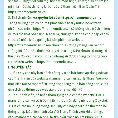
sắc tộc.... Tuyệt đối cấm mọi hành vi mạo nhận, cố ý tạo sự nhầm lẫn
mình là một khách hàng khác hoặc là thành viên Ban Quản Trị
https://mamnemdican.vn
3.
Trách nhiệm và quyền lợi của https://mamnemdican.vn
Trong trường hợp có những phát sinh ngoài ý muốn hoặc trách
nhiệm của mình, https://mamnemdican.vn sẽ không chịu trách nhiệm
về mọi tổn thất phát sinh. Ngoài ra, chúng tôi không cho phép các tổ
chức, cá nhân khác quảng bá sản phẩm tại website
https://mamnemdican.vn mà chưa có sự đồng ý bằng văn bản từ
chúng tôi. Các thỏa thuận và quy định trong Điều khoản sử dụng có
thể thay đổi vào bất cứ lúc nào nhưng sẽ được chúng tôi thông báo
cụ thể trên website https://mamnemdican.vn .
I.
NGUYÊN TẮC
1. Bản Quy chế này ban hành các quy định bắt buộc áp dụng đối với
các Thành viên của website mamnemdican.vn (gọi là Thành Viên) với
mục đích tạo ra một môi trường hoạt động mua bán hàng hóa, cung
ứng dịch vụ thông qua website thương mại điện tử;
2. Các Thành Viên, cá nhân tham gia giao dịch trên website TMĐT
mamnemdican.vn có trách nhiệm thực hiện đúng nội dung Quy chế.
3. Tất cả các nội dung trong Bản Quy chế này phải tuân thủ theo hệ
thống pháp luật hiện hành của Việt Nam. Thành viên khi tham gia
vào mamnemdican.vn phải tự tìm hiểu trách nhiệm pháp lý của