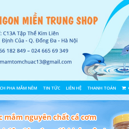
CH PHA MẮM NÊM
TIN TỨC
LIÊN HỆ
THANH TOÁN